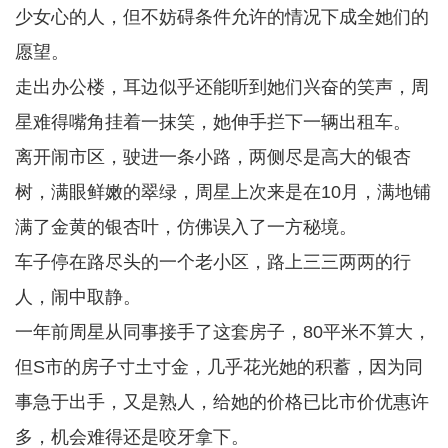
少女心的人，但不妨碍条件允许的情况下成全她们的
愿望。
走出办公楼，耳边似乎还能听到她们兴奋的笑声，周
星难得嘴角挂着一抹笑，她伸手拦下一辆出租车。
离开闹市区，驶进一条小路，两侧尽是高大的银杏
树，满眼鲜嫩的翠绿，周星上次来是在10月，满地铺
满了金黄的银杏叶，仿佛误入了一方秘境。
车子停在路尽头的一个老小区，路上三三两两的行
人，闹中取静。
一年前周星从同事接手了这套房子，80平米不算大，
但S市的房子寸土寸金，几乎花光她的积蓄，因为同
事急于出手，又是熟人，给她的价格已比市价优惠许
多，机会难得还是咬牙拿下。