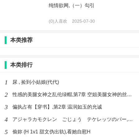
纯情欲网,（一）勾引
(0)人喜欢
2025-07-30
本类推荐
本类排行
1
尿 , 捡到小姑娘(代代)
2
性感的美腿女神之乱伦绿帽,第7章 空姐美腿女神的丝袜足交
3
偏执占有【穿书】,第2章 温润如玉的允诚
4
アジャラカモクレン ごじょう テケレッツのパー,【No. 42 Rube Goldberg Machine】十四
5
偷妳 (H 1v1 甜文伪出轨),看她自慰H