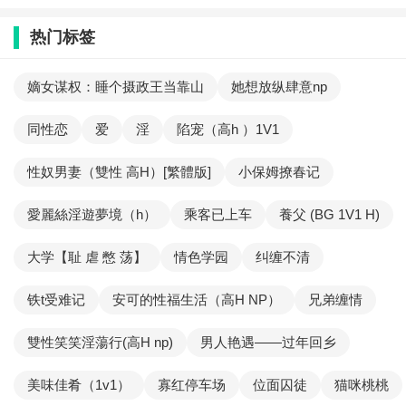
热门标签
嫡女谋权：睡个摄政王当靠山
她想放纵肆意np
同性恋
爱
淫
陷宠（高h ）1V1
性奴男妻（雙性 高H）[繁體版]
小保姆撩春记
愛麗絲淫遊夢境（h）
乘客已上车
養父 (BG 1V1 H)
大学【耻 虐 憋 荡】
情色学园
纠缠不清
铁t受难记
安可的性福生活（高H NP）
兄弟缠情
雙性笑笑淫蕩行(高H np)
男人艳遇——过年回乡
美味佳肴（1v1）
寡红停车场
位面囚徒
猫咪桃桃