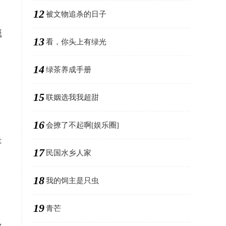
12
被文物追杀的日子
。
概
13
看，你头上有绿光
14
绿茶养成手册
15
联姻选我我超甜
16
会撩了不起啊[娱乐圈]
是
17
民国水乡人家
18
我的饲主是只虫
19
青芒