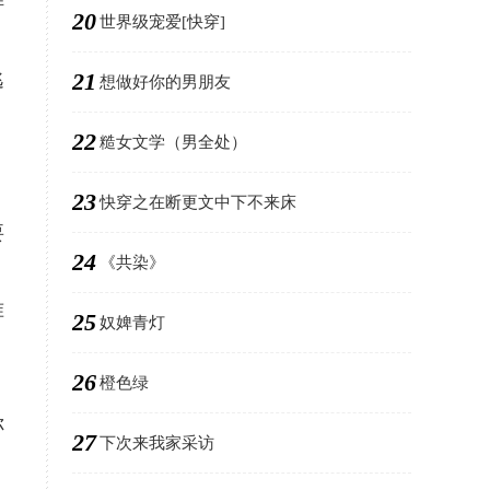
胖
20
世界级宠爱[快穿]
21
逃
想做好你的男朋友
22
糙女文学（男全处）
23
快穿之在断更文中下不来床
要
24
《共染》
准
25
奴婢青灯
26
橙色绿
你
27
下次来我家采访
，