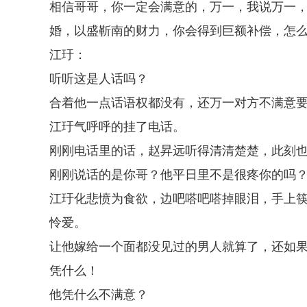
相信哥哥，你一定会满意的，万一，我说万一
婚，以盛靳南的财力，你会得到巨额补偿，怎
江玗：
听听这是人话吗？
合着他一点话语权都没有，还万一对方不满意
江玗气呼呼的挂了电话。
刚刚电话里的话，赵昇远听得清清楚楚，此刻
刚刚说话的是你哥？他平日里不是很疼你的吗
江玗化悲愤为食欲，边吧嗒吧嗒掉眼泪，手上
怜爱。
让他嫁给一个面都没见过的男人就算了，还如
凭什么！
他凭什么不满意？