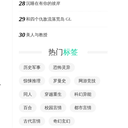
28
沉睡在有你的彼岸
29
和四个仇敌流落荒岛 GL
30
美人与教授
热门
标签
历史军事
恐怖灵异
惊悚推理
罗曼史
网游竞技
人
同人
穿越重生
科幻异能
百合
校园言情
都市言情
古代言情
奇幻玄幻