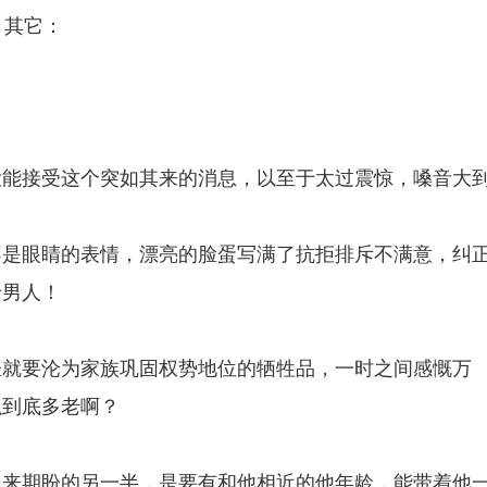
 其它：
没能接受这个突如其来的消息，以至于太过震惊，嗓音大
不是眼睛的表情，漂亮的脸蛋写满了抗拒排斥不满意，纠
老男人！
轻就要沦为家族巩固权势地位的牺牲品，一时之间感慨万
以到底多老啊？
以来期盼的另一半，是要有和他相近的他年龄，能带着他