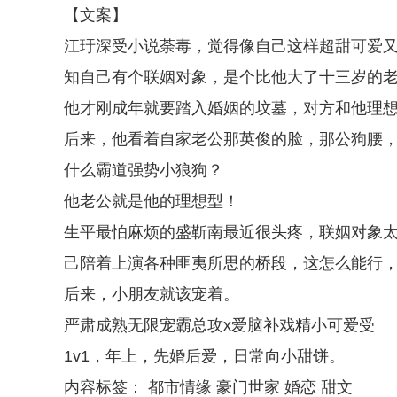
【文案】
江玗深受小说荼毒，觉得像自己这样超甜可爱又
知自己有个联姻对象，是个比他大了十三岁的
他才刚成年就要踏入婚姻的坟墓，对方和他理
后来，他看着自家老公那英俊的脸，那公狗腰
什么霸道强势小狼狗？
他老公就是他的理想型！
生平最怕麻烦的盛靳南最近很头疼，联姻对象
己陪着上演各种匪夷所思的桥段，这怎么能行
后来，小朋友就该宠着。
严肃成熟无限宠霸总攻x爱脑补戏精小可爱受
1v1，年上，先婚后爱，日常向小甜饼。
内容标签： 都市情缘 豪门世家 婚恋 甜文