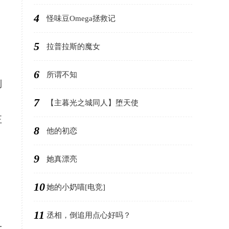
4
怪味豆Omega拯救记
5
拉普拉斯的魔女
6
所谓不知
到
7
【主暮光之城同人】堕天使
正
8
他的初恋
9
她真漂亮
10
她的小奶喵[电竞]
11
丞相，倒追用点心好吗？
一