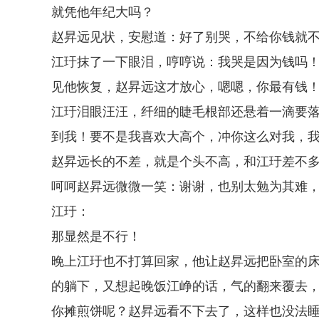
就凭他年纪大吗？
赵昇远见状，安慰道：好了别哭，不给你钱就
江玗抹了一下眼泪，哼哼说：我哭是因为钱吗
见他恢复，赵昇远这才放心，嗯嗯，你最有钱
江玗泪眼汪汪，纤细的睫毛根部还悬着一滴要
到我！要不是我喜欢大高个，冲你这么对我，
赵昇远长的不差，就是个头不高，和江玗差不
呵呵赵昇远微微一笑：谢谢，也别太勉为其难，
江玗：
那显然是不行！
晚上江玗也不打算回家，他让赵昇远把卧室的
的躺下，又想起晚饭江峥的话，气的翻来覆去
你摊煎饼呢？赵昇远看不下去了，这样也没法