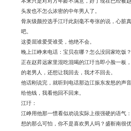
本来只是对对方年龄不满意，好了现在已经被
头发也不怎么浓密的中年男人了。
骨灰级颜控选手江玗此刻毫不夸张的说，心脏
吧。
这委屈谁爱受谁受，他绝不会。
晚上江峥来电话：宝贝在哪？怎么没回家吃饭
正在赵昇远家里混吃混喝的江玗当即小脸一板
的老男人，还想让我回去，我才不回去。
他话刚说完，就听到电话那边江振东发怒的声
给他钱，我看他回不回来。
江玗：
江峥用他那一惯看似劝说实际上很强硬的语气
想的那么可怕，你不是喜欢男人吗？盛靳南很