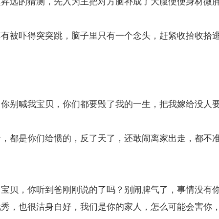
赵昇远的猜测，先入为主把对方脑补成了大腹便便身材微
真有被吓得突突跳，脑子里只有一个念头，赶紧收拾收拾
？
，你别喊我宝贝，你们都要毁了我的一生，把我嫁给没人
音，都是你们给惯的，反了天了，还敢闹离家出走，都不
：宝贝，你听到爸刚刚说的了吗？别闹脾气了，事情没有
优秀，也很洁身自好，我们是你的家人，怎么可能会害你