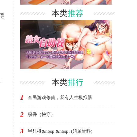
本类
推荐
得
自
本类
排行
1
全民游戏修仙，我有人生模拟器
2
窃香（快穿）
3
半只橙&nbsp;&nbsp; (姐弟骨科)