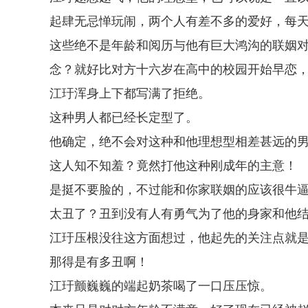
起肆无忌惮玩闹，两个人有差不多的爱好，每
这些绝不是年龄和阅历与他有巨大鸿沟的联姻
念？就好比对方十六岁在高中的校园开始早恋
江玗浑身上下都写满了拒绝。
这种男人都已经长定型了。
他确定，绝不会对这种和他理想型相差甚远的
这人知不知羞？竟然打他这种刚成年的主意！
是挺不要脸的，不过能和你家联姻的应该很牛
太丑了？丑到没有人有勇气为了他的身家和他
江玗压根没往这方面想过，他起先的关注点就
那得是有多丑啊！
江玗颤巍巍的端起奶茶喝了一口压压惊。