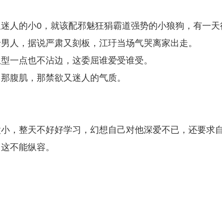
迷人的小0，就该配邪魅狂狷霸道强势的小狼狗，有一天
老男人，据说严肃又刻板，江玗当场气哭离家出走。
想型一点也不沾边，这委屈谁爱受谁受。
，那腹肌，那禁欲又迷人的气质。
太小，整天不好好学习，幻想自己对他深爱不已，还要求
，这不能纵容。