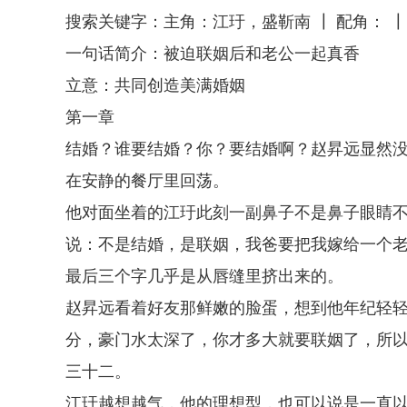
搜索关键字：主角：江玗，盛靳南 ┃ 配角： ┃
一句话简介：被迫联姻后和老公一起真香
立意：共同创造美满婚姻
第一章
结婚？谁要结婚？你？要结婚啊？赵昇远显然
在安静的餐厅里回荡。
他对面坐着的江玗此刻一副鼻子不是鼻子眼睛
说：不是结婚，是联姻，我爸要把我嫁给一个
最后三个字几乎是从唇缝里挤出来的。
赵昇远看着好友那鲜嫩的脸蛋，想到他年纪轻
分，豪门水太深了，你才多大就要联姻了，所
三十二。
江玗越想越气，他的理想型，也可以说是一直