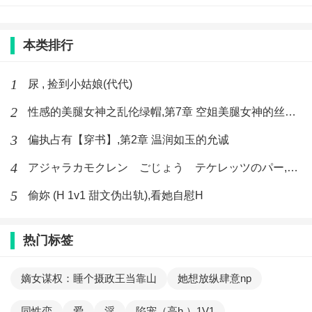
本类排行
1
尿 , 捡到小姑娘(代代)
2
性感的美腿女神之乱伦绿帽,第7章 空姐美腿女神的丝袜足交
3
偏执占有【穿书】,第2章 温润如玉的允诚
4
アジャラカモクレン ごじょう テケレッツのパー,【No. 42 Rube Goldberg Machine】十四
5
偷妳 (H 1v1 甜文伪出轨),看她自慰H
热门标签
嫡女谋权：睡个摄政王当靠山
她想放纵肆意np
同性恋
爱
淫
陷宠（高h ）1V1