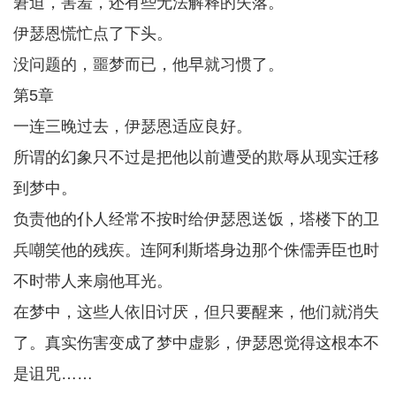
窘迫，害羞，还有些无法解释的失落。
伊瑟恩慌忙点了下头。
没问题的，噩梦而已，他早就习惯了。
第5章
一连三晚过去，伊瑟恩适应良好。
所谓的幻象只不过是把他以前遭受的欺辱从现实迁移
到梦中。
负责他的仆人经常不按时给伊瑟恩送饭，塔楼下的卫
兵嘲笑他的残疾。连阿利斯塔身边那个侏儒弄臣也时
不时带人来扇他耳光。
在梦中，这些人依旧讨厌，但只要醒来，他们就消失
了。真实伤害变成了梦中虚影，伊瑟恩觉得这根本不
是诅咒……