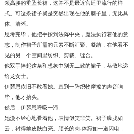
领高腰的垂坠长裙，这并不是最近宫廷里流行的样
式。可这条裙子就是突然出现在他的脑子里，无比具
体、清晰。
思考完毕，他把手按到法阵中央，魔法执行着他的意
志，制作裙子所需的元素不断汇聚、凝结，在他看不
见的另一个空间里纺织、剪裁、缝合。
他双手捧起这条和想象中别无二致的裙子，恭敬地递
给龙女士。
伊瑟恩依旧不敢看她。直到一阵织物摩擦的声音响
毕，他才抬头。
然后，伊瑟恩呼吸一滞。
她漫不经心地看着他，表情似笑非笑。裙子朦胧如
云，衬得她皮肤白亮。颀长的肉-体宛如一道闪电，