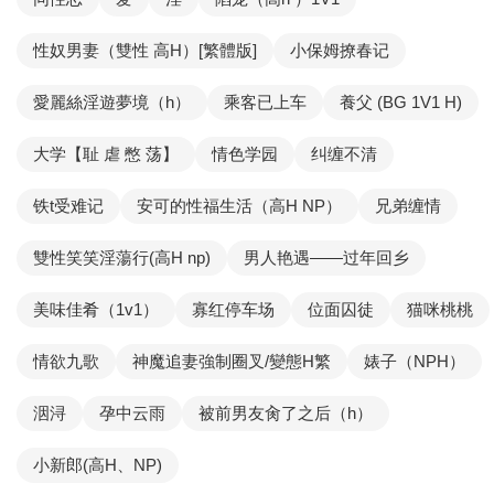
性奴男妻（雙性 高H）[繁體版]
小保姆撩春记
愛麗絲淫遊夢境（h）
乘客已上车
養父 (BG 1V1 H)
大学【耻 虐 憋 荡】
情色学园
纠缠不清
铁t受难记
安可的性福生活（高H NP）
兄弟缠情
雙性笑笑淫蕩行(高H np)
男人艳遇——过年回乡
美味佳肴（1v1）
寡红停车场
位面囚徒
猫咪桃桃
情欲九歌
神魔追妻強制圈叉/變態H繁
婊子（NPH）
洇浔
孕中云雨
被前男友肏了之后（h）
小新郎(高H、NP)