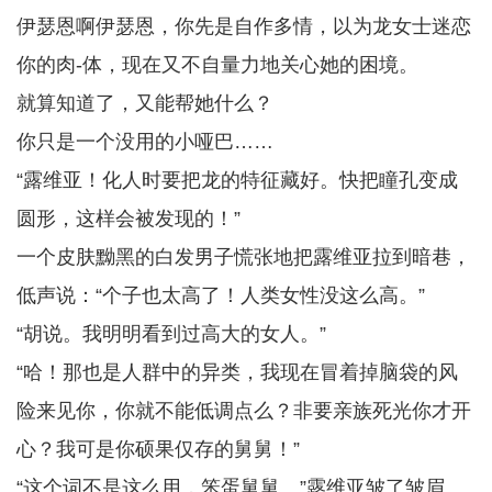
伊瑟恩啊伊瑟恩，你先是自作多情，以为龙女士迷恋
你的肉-体，现在又不自量力地关心她的困境。
就算知道了，又能帮她什么？
你只是一个没用的小哑巴……
“露维亚！化人时要把龙的特征藏好。快把瞳孔变成
圆形，这样会被发现的！”
一个皮肤黝黑的白发男子慌张地把露维亚拉到暗巷，
低声说：“个子也太高了！人类女性没这么高。”
“胡说。我明明看到过高大的女人。”
“哈！那也是人群中的异类，我现在冒着掉脑袋的风
险来见你，你就不能低调点么？非要亲族死光你才开
心？我可是你硕果仅存的舅舅！”
“这个词不是这么用，笨蛋舅舅。”露维亚皱了皱眉