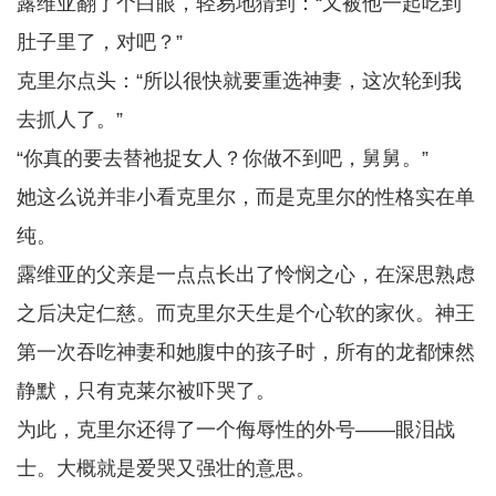
露维亚翻了个白眼，轻易地猜到：“又被他一起吃到
肚子里了，对吧？”
克里尔点头：“所以很快就要重选神妻，这次轮到我
去抓人了。”
“你真的要去替祂捉女人？你做不到吧，舅舅。”
她这么说并非小看克里尔，而是克里尔的性格实在单
纯。
露维亚的父亲是一点点长出了怜悯之心，在深思熟虑
之后决定仁慈。而克里尔天生是个心软的家伙。神王
第一次吞吃神妻和她腹中的孩子时，所有的龙都悚然
静默，只有克莱尔被吓哭了。
为此，克里尔还得了一个侮辱性的外号——眼泪战
士。大概就是爱哭又强壮的意思。