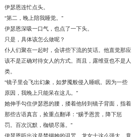
伊瑟恩连忙点头。
“第二，晚上陪我睡觉。”
伊瑟恩深吸一口气，也点了一下头。
只是，具体该怎么做呢？
仆人们聚在一起时，会讲些下流的笑话。他直觉那应
该不是正确对待女人的方式。而且，露维亚也不是人
类。
“镜子里会飞出幻象，如梦魇般侵入睡眠。因为一些
原因，我晚上只能呆在这儿。”
她伸手勾住伊瑟恩的腰，搂着他转到镜子背面，指着
那些古语真言，捡重点翻译：“赐予恩赏，降下惩
罚。百次沉默，枷锁尽落。”
伊瑟恩听出这是禁锢她的诅咒。龙女士这么强大，竟