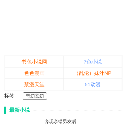
书包小说网
7色小说
色色漫画
（乱伦）妹汁NP
禁漫天堂
51动漫
标签：
奇幻玄幻
最新小说
奔现亲错男友后