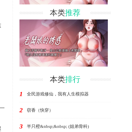
本类
推荐
东
，
本类
排行
1
全民游戏修仙，我有人生模拟器
一
2
窃香（快穿）
3
半只橙&nbsp;&nbsp; (姐弟骨科)
湿