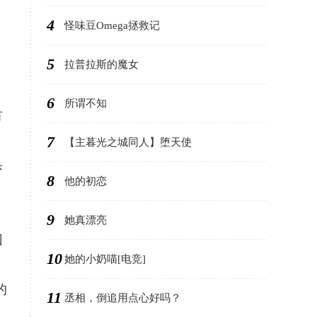
4
怪味豆Omega拯救记
5
拉普拉斯的魔女
6
所谓不知
有
7
【主暮光之城同人】堕天使
杀
8
他的初恋
9
她真漂亮
回
10
她的小奶喵[电竞]
的
11
丞相，倒追用点心好吗？