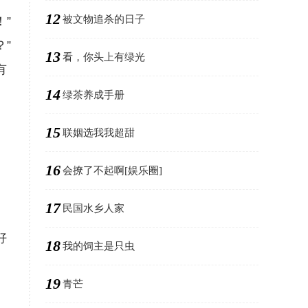
12
被文物追杀的日子
”
”
13
看，你头上有绿光
有
14
绿茶养成手册
15
联姻选我我超甜
16
会撩了不起啊[娱乐圈]
17
民国水乡人家
好
18
我的饲主是只虫
19
青芒