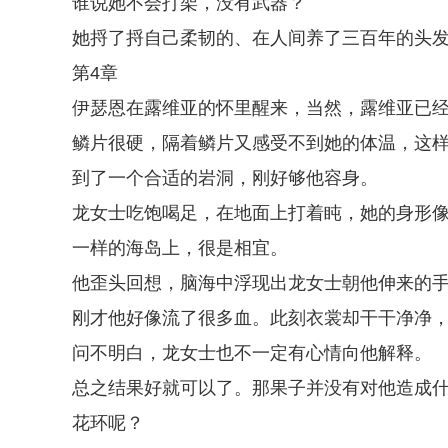
谁说她不会打架，没有武器？
她捋了捋自己柔韧的、在人间养了三百年的头发
第4章
伊瑟恩在露维亚的怀里醒来，当然，露维亚已
鳞片很硬，隔着鳞片又感受不到她的体温，这
到了一个合适的岩洞，刚好够他容身。
龙女士吃饱喝足，在地面上打着盹，她的身形
一样的海岛上，很是相宜。
他歪头回想，脑海中浮现出龙女士朝他伸来的
刚才他好像流了很多血。此刻衣裳却干干净净
问不明白，龙女士也不一定有心情向他解释。
总之结果好就可以了。那果子并没有对他造成
花环呢？