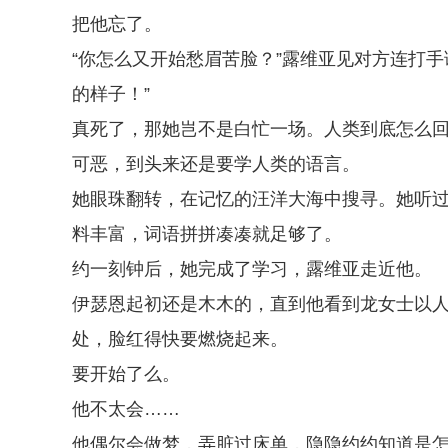
把他忘了。
“你怎么又开始愁眉苦脸？”露维亚见对方连打
的样子！”
真死了，那她岂不是白忙一场。人类到底怎么
可恶，到头来还是要学人类的语言。
她眼珠翻转，在记忆的汪洋大海中搜寻。她听
料丰富，词语拼拼凑凑就足够了。
约一刻钟后，她完成了学习，露维亚走近他。
伊瑟恩起初还是木木的，直到他看到龙女士以
处，脸红得快要燃烧起来。
要开始了么。
他不太会……
他偶尔会做梦，弄脏过床单，隐隐约约知道是