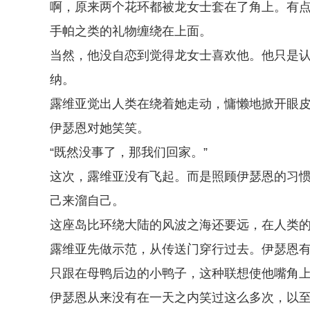
啊，原来两个花环都被龙女士套在了角上。有
手帕之类的礼物缠绕在上面。
当然，他没自恋到觉得龙女士喜欢他。他只是
纳。
露维亚觉出人类在绕着她走动，慵懒地掀开眼
伊瑟恩对她笑笑。
“既然没事了，那我们回家。”
这次，露维亚没有飞起。而是照顾伊瑟恩的习
己来溜自己。
这座岛比环绕大陆的风波之海还要远，在人类
露维亚先做示范，从传送门穿行过去。伊瑟恩
只跟在母鸭后边的小鸭子，这种联想使他嘴角
伊瑟恩从来没有在一天之内笑过这么多次，以