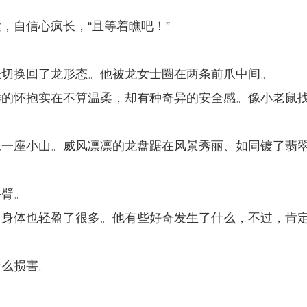
，自信心疯长，“且等着瞧吧！”
经切换回了龙形态。他被龙女士圈在两条前爪中间。
样的怀抱实在不算温柔，却有种奇异的安全感。像小老鼠
像一座小山。威风凛凛的龙盘踞在风景秀丽、如同镀了翡
手臂。
，身体也轻盈了很多。他有些好奇发生了什么，不过，肯
什么损害。