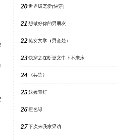
20
世界级宠爱[快穿]
21
想做好你的男朋友
22
糙女文学（男全处）
找
23
快穿之在断更文中下不来床
翠
24
《共染》
25
奴婢青灯
定
26
橙色绿
27
下次来我家采访