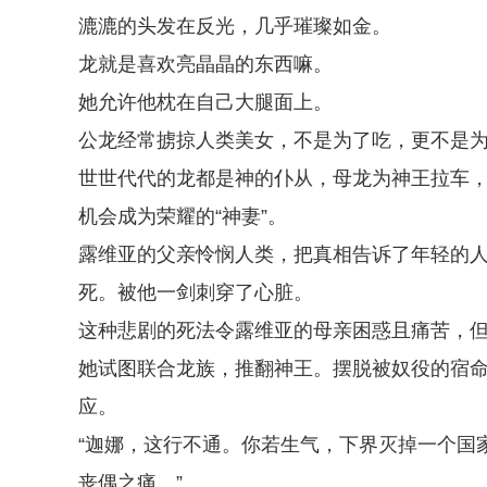
漉漉的头发在反光，几乎璀璨如金。
龙就是喜欢亮晶晶的东西嘛。
她允许他枕在自己大腿面上。
公龙经常掳掠人类美女，不是为了吃，更不是
世世代代的龙都是神的仆从，母龙为神王拉车
机会成为荣耀的“神妻”。
露维亚的父亲怜悯人类，把真相告诉了年轻的
死。被他一剑刺穿了心脏。
这种悲剧的死法令露维亚的母亲困惑且痛苦，
她试图联合龙族，推翻神王。摆脱被奴役的宿
应。
“迦娜，这行不通。你若生气，下界灭掉一个国
丧偶之痛。”