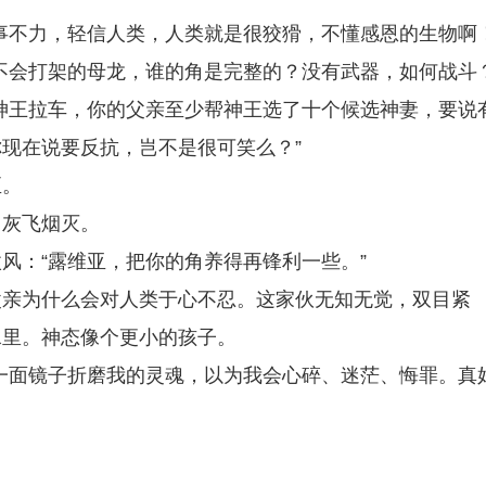
事不力，轻信人类，人类就是很狡猾，不懂感恩的生物啊！
不会打架的母龙，谁的角是完整的？没有武器，如何战斗？
神王拉车，你的父亲至少帮神王选了十个候选神妻，要说
现在说要反抗，岂不是很可笑么？”
至。
，灰飞烟灭。
风：“露维亚，把你的角养得再锋利一些。”
父亲为什么会对人类于心不忍。这家伙无知无觉，双目紧
水里。神态像个更小的孩子。
一面镜子折磨我的灵魂，以为我会心碎、迷茫、悔罪。真