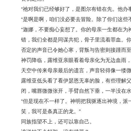
“祂对我们已经够好了，是图尔有错在先。他办
“是啊是啊，咱们没必要去冒险。除了你们这些
“迦娜，不要痴心妄想了。你的母亲一生都在为
错，我们全都是同谋共犯，骨子里流着罪血。你
否定的声音已令她心寒，背叛与告密则接踵而
神罚降临，露维亚亲眼看着母亲化为无边血雨
天空中传来母亲最后的遗言，声音轻得像一缕微
露维亚低头看了看伊瑟恩无辜的脸，有些理解
闭，嘴唇微微张开，手臂自然下垂，一半没在
“但是现在不一样了。神明把我驱逐出神境，派
笑，我可是条真正的龙。”
同族指望不上，还可以靠自己。