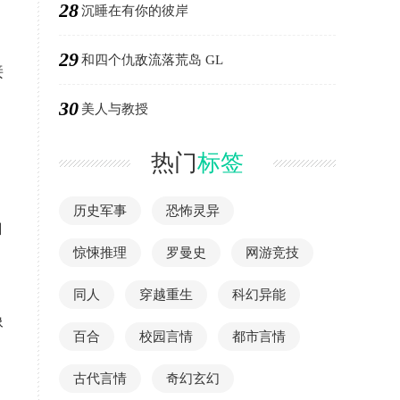
28
、
沉睡在有你的彼岸
29
和四个仇敌流落荒岛 GL
接
30
美人与教授
热门
标签
历史军事
恐怖灵异
自
惊悚推理
罗曼史
网游竞技
同人
穿越重生
科幻异能
像
百合
校园言情
都市言情
古代言情
奇幻玄幻